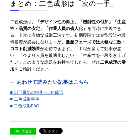
まとめ：二色成形は「次の一手」
二色成形は、
「
デザイン性の向上」「
機能性の付加」「
生産
性・品質の安定」「
作業人員の省人化」
を同時に実現でき
る、非常に有効な成形工法です。初期段階では金型設計や設
備投資が必要になりますが、
量産フェーズでは大幅な工数・
コスト削減効果
が期待できます。「工程が多くて効率が悪
い」「今より人員を最適化したい」「生産性を一段引き上げ
たい」このような課題をお持ちでしたら、ぜひ
二色成形の活
用
をご検討ください。
あわせて読みたい記事はこちら
■ 山下電気の技術>二色成形
■ 二色成形事例
■ 二色成形FAQ
LINEで送る