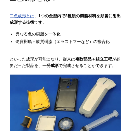
二色成形とは
、
1つの金型内で2種類の樹脂材料を順番に射出
成形する技術
です。
異なる色の樹脂を一体化
硬質樹脂＋軟質樹脂（エラストマーなど）の複合化
といった成形が可能になり、従来は
複数部品＋組立工程
が必
要だった製品を、
一発成形
で完成させることができます。