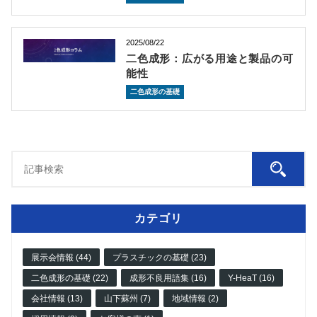
2025/08/22
二色成形：広がる用途と製品の可
能性
二色成形の基礎
カテゴリ
展示会情報 (44)
プラスチックの基礎 (23)
二色成形の基礎 (22)
成形不良用語集 (16)
Y-HeaT (16)
会社情報 (13)
山下蘇州 (7)
地域情報 (2)