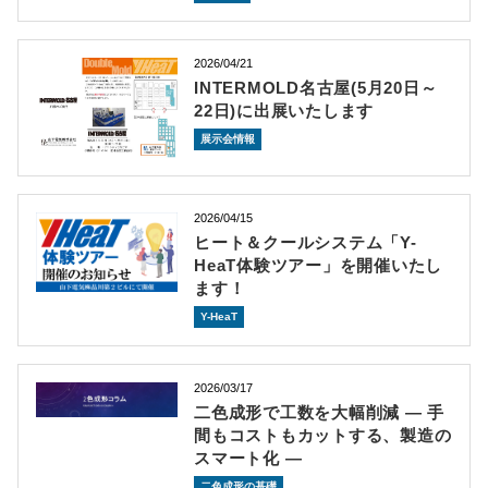
2026/04/21
INTERMOLD名古屋(5月20日～
22日)に出展いたします
展示会情報
2026/04/15
ヒート＆クールシステム「Y-
HeaT体験ツアー」を開催いたし
ます！
Y-HeaT
2026/03/17
二色成形で工数を大幅削減 ― 手
間もコストもカットする、製造の
スマート化 ―
二色成形の基礎