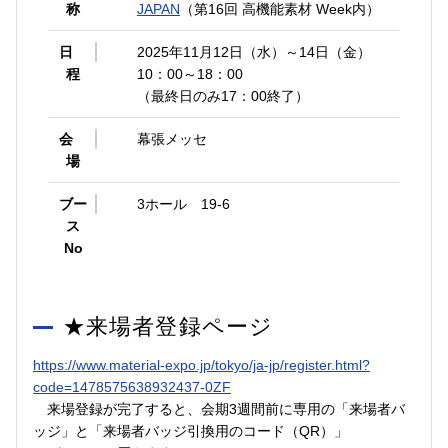
称
JAPAN
（
第16回 高機能素材 Week内
）
日
2025年11月12日（水）～14日（金）
程
10：00～18：00
（最終日のみ17：00終了）
会
幕張メッセ
場
ブー
3
ホール 19-6
ス
No
★来場者登録ページ
https://www.material-
expo.jp/tokyo/ja-jp/register.
html?
code=1478575638932437-0ZF
来場登録が完了すると、会期3週間前に専用の「来場者バ
ッジ」と「来場者バッジ引換用のコード（QR）」