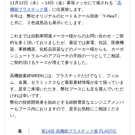
11月12日（水）～14日（金）幕張メッセにて催される「
高
機能プラスチック展
」に出展致します。
今年は、弊社オリジナルのヒート＆クール技術「Y-HeaT」
と共に、２色成形品も展示いたします。
これまでは自動車関連メーカー様からのお問い合わせ・ご契
約を多く頂いておりましたが、最近では家電、住設、医療機
器、事務機器、化粧品容器などのメーカー様からも、カーボ
ンニュートラルへのアプローチの手段の一つとしてご相談、
ご契約頂けるケースが増えて参りました。
高機能素材WEEKには、プラスチックだけでなく、フィル
ム、金属、セラミックスなど最新素材情報が全て揃っていま
す。是非ご来場いただき、弊社ブースにも足を運んでいただ
ければ幸いです。
弊社の技術開発者を始めとする経験豊富なエンジニアメンバ
ーもブース内におりますので、是非お気軽にご相談くださ
い。
名
第14回 高機能プラスチック展 PLASTIC