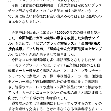
今回は名古屋の自動車関連、千葉の業界は定めないプラス
チック部品を必要とされている業界向けの出展ということ
で、更に幅広いお客様にお会い出来るのではとほぼ連続での
展示会となりました。
会期中は今回新たに加えた『
1000tクラス
の成形機を使用
した、
全面加熱
で
ガラス繊維の浮きを改善した大物サンプ
ル
』も含めて、『
ピアノブラック塗装レス
』『
金属×樹脂の
接合成形
』『
ソリ制御
』『
繊維を含んだ表面品質向上サンプ
ル
』などを引き続き展示させて頂きました。
今回はコロナ禍以降最も多い来訪者数となりましたが、オ
ートモティブワールドでは、ティア1企業様は勿論のこと自
動車メーカー様が多く来訪されたこと、また、プラスチック
ジャパンでは家電メーカー様、事務機器メーカー様、住設機
器メーカー様など自動車関連以外の企業様に多くご来訪頂
き、皆様ウエルドレスや塗装レス高外観品について検討され
ており、カーボンニュートラルへの意識の高さと課題達成に
向けたスピード感が特に印象的でした。
通常展示会では雰囲気的にもヒートアップするので、その
後は御連絡を交換することが出来なくなる来訪者様も多くい