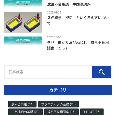
成形不良用語 中国語講座
2021/01/25
２色成形「押切」という考え方につい
て
2020/10/06
そり、曲がり及びねじれ 成形不良用
語集（１５）
カテゴリ
展示会情報 (44)
プラスチックの基礎 (23)
二色成形の基礎 (22)
成形不良用語集 (16)
Y-HeaT (16)