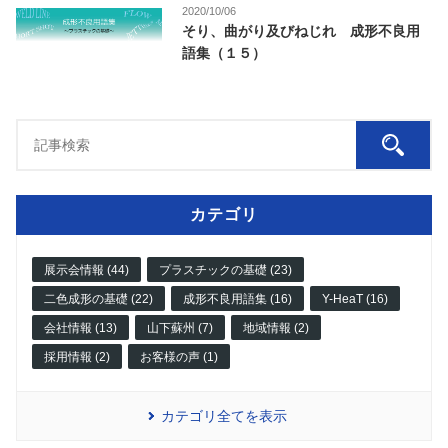
2020/10/06
そり、曲がり及びねじれ 成形不良用
語集（１５）
カテゴリ
展示会情報 (44)
プラスチックの基礎 (23)
二色成形の基礎 (22)
成形不良用語集 (16)
Y-HeaT (16)
会社情報 (13)
山下蘇州 (7)
地域情報 (2)
採用情報 (2)
お客様の声 (1)
カテゴリ全てを表示